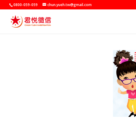
0800-059-059
chun.yueh.tw@gmail.com