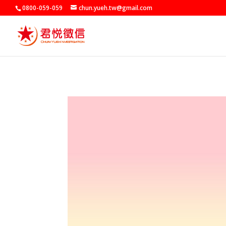
0800-059-059
chun.yueh.tw@gmail.com